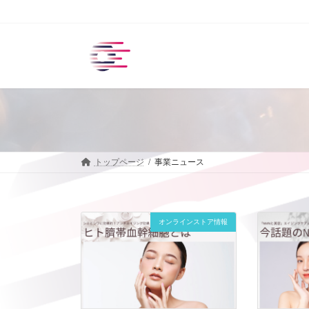
コ
ナ
ン
ビ
テ
ゲ
ン
ー
ツ
シ
へ
ョ
ス
ン
キ
に
ッ
移
プ
動
トップページ
事業ニュース
オンラインストア情報