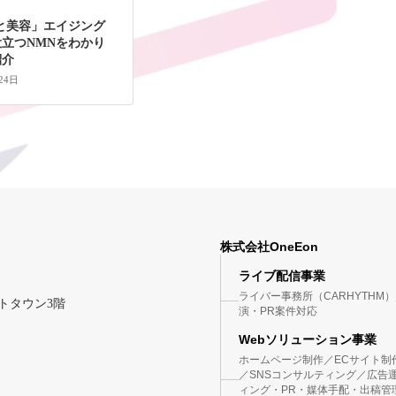
と美容」エイジング
立つNMNをわかり
紹介
24日
株式会社OneEon
ライブ配信事業
ライバー事務所（CARHYTH
ントタウン3階
演・PR案件対応
Webソリューション事業
ホームページ制作／ECサイト制
／SNSコンサルティング／広告運
ィング・PR・媒体手配・出稿管