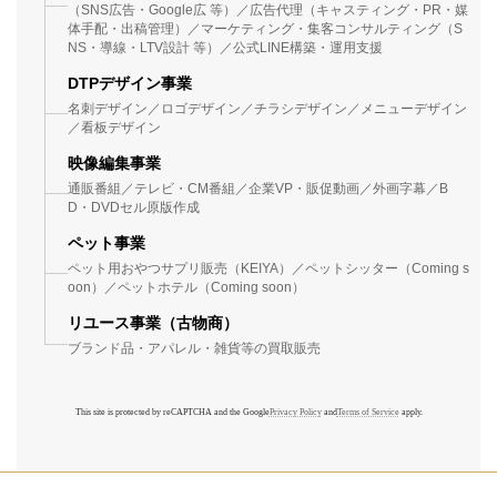
（SNS広告・Google広 等）／広告代理（キャスティング・PR・媒
体手配・出稿管理）／マーケティング・集客コンサルティング（S
NS・導線・LTV設計 等）／公式LINE構築・運用支援
DTPデザイン事業
名刺デザイン／ロゴデザイン／チラシデザイン／メニューデザイン
／看板デザイン
映像編集事業
通販番組／テレビ・CM番組／企業VP・販促動画／外画字幕／B
D・DVDセル原版作成
ペット事業
ペット用おやつサプリ販売（KEIYA）／ペットシッター（Coming s
oon）／ペットホテル（Coming soon）
リユース事業（古物商）
ブランド品・アパレル・雑貨等の買取販売
This site is protected by reCAPTCHA and the Google
Privacy Policy
and
Terms of Service
apply.