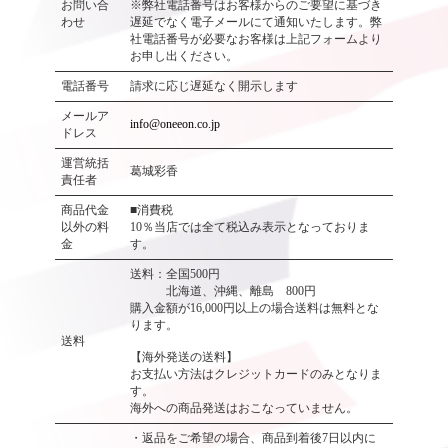
お問い合
※弊社電話番号はお客様からのご要望に基づき
わせ
遅延でなく電子メールにて通知いたします。弊
社電話番号が必要なお客様は上記フォームより
お申し出ください。
電話番号
請求に応じ遅延なく開示します
メールア
info@oneeon.co.jp
ドレス
運営統括
葛城彩香
責任者
商品代金
■消費税
以外の料
10％当店では全て税込み表示となっておりま
金
す。
送料：全国500円
北海道、沖縄、離島 800円
購入金額が16,000円以上の場合送料は無料とな
ります。
送料
【海外発送の送料】
お支払い方法はクレジットカードのみとなりま
す。
海外への商品発送はおこなっていません。
・返品をご希望の場合、商品到着後7日以内に