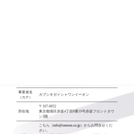
コ
ナ
ン
ビ
テ
ゲ
ン
ー
ツ
シ
特定商取引法表示
へ
ョ
ス
ン
キ
に
ッ
移
トップページ
特定商取引法表示
プ
動
運営サイ
https://oneeon.co.jp
ト
事業者名
株式会社OneEon
事業者名
カブシキガイシャワンイーオン
（カナ）
〒107-0052
所在地
東京都港区赤坂4丁目8番19号赤坂フロントタウ
ン3階
こちら（
info@oneeon.co.jp
）からお問合せくだ
さい。