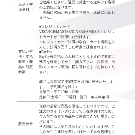
ご連絡ください。返品に発生する送料はお客様
返品・交
のご負担となります。
換送料
・商品に欠陥がある場合を除き、返品には応じ
ません。
■クレジットカード
VISA/JCB/MASTER/DINERS/AMEXのクレジッ
トカードがご利用いただけます。
クレジットカード決済の場合、カード情報を入
力し、決済が完了した時点で課金されます。
支払い方
■PayPay
法・支払
PayPay残高払いのみ対応となりますので事前に
時期・商
残高を確認してからご購入下さい。決算後、自
品の引渡
動でショップ画面に切り替わるまでお待ちくだ
時期
さい。
商品は決算完了後5営業日以内に発送いたしま
す。（予約商品を除く）
営業日：平日10時～18時
定休日 土曜日・日曜日・祝日・年末年始 等
複数の店舗で商品を販売しておりますので、ご
注文のタイミングによっては在庫切れのため、
再入荷するまで商品をご用意できない場合がご
ざいます。
販売数量
その際には大変ご迷惑おかけいたしますが、こ
ちらからご連絡を差し上げた上で返金処理をさ