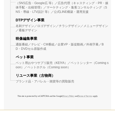
（SNS広告・Google広 等）／広告代理（キャスティング・PR・媒
体手配・出稿管理）／マーケティング・集客コンサルティング（S
NS・導線・LTV設計 等）／公式LINE構築・運用支援
DTPデザイン事業
名刺デザイン／ロゴデザイン／チラシデザイン／メニューデザイン
／看板デザイン
映像編集事業
通販番組／テレビ・CM番組／企業VP・販促動画／外画字幕／B
D・DVDセル原版作成
ペット事業
ペット用おやつサプリ販売（KEIYA）／ペットシッター（Coming s
oon）／ペットホテル（Coming soon）
リユース事業（古物商）
ブランド品・アパレル・雑貨等の買取販売
This site is protected by reCAPTCHA and the Google
Privacy Policy
and
Terms of Service
apply.