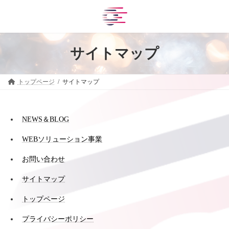
コ
ナ
ン
ビ
テ
ゲ
ン
ー
ツ
シ
サイトマップ
へ
ョ
ス
ン
キ
に
ッ
移
トップページ
サイトマップ
プ
動
NEWS＆BLOG
WEBソリューション事業
お問い合わせ
サイトマップ
トップページ
プライバシーポリシー